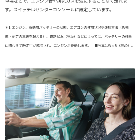
車場などで、エンジン音や排気ガスを気にすることなく走れま
す。スイッチはセンターコンソールに設定しています。
＊1. エンジン、駆動用バッテリーの状態、エアコンの使用状況や運転方法（急発
進・所定の車速を超える）、道路状況（登坂）などによっては、バッテリーの残量
に関わらずEV走行が解除され、エンジンが作動します。 ■写真はW×B（2WD）。