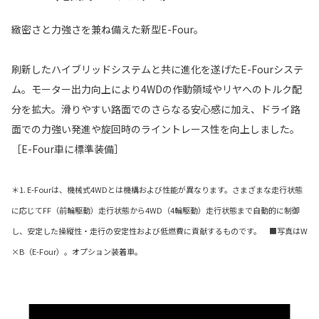
緻密さと力強さを兼ね備えた新型E-Four。
刷新したハイブリッドシステムと共に進化を遂げたE-Fourシステ
ム。モーター出力向上により4WDの作動領域やリヤへのトルク配
分を拡大。滑りやすい路面でのさらなる安心感に加え、ドライ路
面での力強い発進や旋回時のライントレース性を向上しました。
［E-Four車に標準装備］
＊1. E-Fourは、機械式4WDとは機構および性能が異なります。さまざまな走行状態
に応じてFF（前輪駆動）走行状態から4WD（4輪駆動）走行状態まで自動的に制御
し、安定した操縦性・走行の安定性および低燃費に貢献するものです。 ■写真はW
×B（E-Four）。オプション装着車。