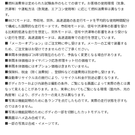
■燃料消費率は定められた試験条件のもとでの値です。お客様の使用環境（気象、
渋滞等）や運転方法（急発進、エアコン使用等）に応じて燃料消費率は異なりま
す。
■WLTCモードは、市街地、郊外、高速道路の各走行モードを平均的な使用時間配分
で構成した国際的な走行モードです。市街地モードは、信号や渋滞等の影響を受け
る比較的低速な走行を想定し、郊外モードは、信号や渋滞等の影響をあまり受けな
い走行を想定、高速道路モードは、高速道路等での走行を想定しています。
■「メーカーオプション」はご注文時に申し受けます。メーカーの工場で装着する
ため、ご注文後はお受けできませんのでご了承ください。
■車両本体価格は'26年5月現在のもので、予告なく変更となる場合があります。
■車両本体価格はタイヤパンク応急修理キット付の価格です。
■車両本体価格にはオプション価格は含まれていません。
■保険料、税金（除く消費税）、登録料などの諸費用は別途申し受けます。
■自動車リサイクル法の施行により、リサイクル料金が別途必要となります。
■ボディカラーおよび内装色は撮影の条件、ご覧になる画面によって実際の色とは異
なって見えることがあります。また、実車においてもご覧になる環境（屋内外、光の
角度等）により、ボディカラーの見え方は異なります。
■写真は機能説明のために各ランプを点灯したものです。実際の走行状態を示すも
のではありません。
■写真は機能説明のためにボディの一部を切断したカットモデルです。
■画面はハメ込み合成です。
■一部の写真は合成・イメージです。