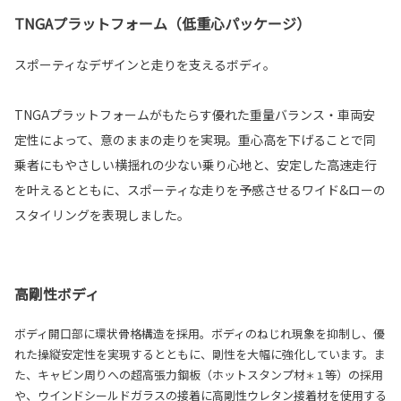
TNGAプラットフォーム（低重心パッケージ）
スポーティなデザインと走りを支えるボディ。
TNGAプラットフォームがもたらす優れた重量バランス・車両安
定性によって、意のままの走りを実現。重心高を下げることで同
乗者にもやさしい横揺れの少ない乗り心地と、安定した高速走行
を叶えるとともに、スポーティな走りを予感させるワイド&ローの
スタイリングを表現しました。
高剛性ボディ
ボディ開口部に環状骨格構造を採用。ボディのねじれ現象を抑制し、優
れた操縦安定性を実現するとともに、剛性を大幅に強化しています。ま
た、キャビン周りへの超高張力鋼板（ホットスタンプ材
等）の採用
＊１
や、ウインドシールドガラスの接着に高剛性ウレタン接着材を使用する