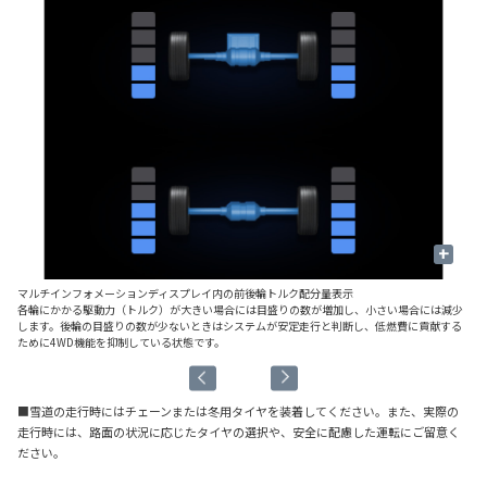
+
マルチインフォメーションディスプレイ内の前後輪トルク配分量表示
■
各輪にかかる駆動力（トルク）が大きい場合には目盛りの数が増加し、小さい場合には減少
後
します。後輪の目盛りの数が少ないときはシステムが安定走行と判断し、低燃費に貢献する
ッ
ために4WD機能を抑制している状態です。
■雪道の走行時にはチェーンまたは冬用タイヤを装着してください。また、実際の
走行時には、路面の状況に応じたタイヤの選択や、安全に配慮した運転にご留意く
ださい。