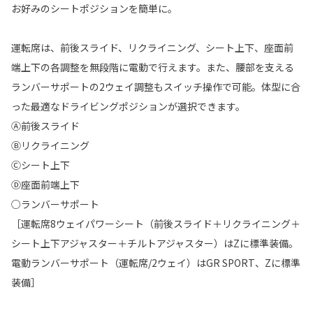
お好みのシートポジションを簡単に。
運転席は、前後スライド、リクライニング、シート上下、座面前
端上下の各調整を無段階に電動で行えます。また、腰部を支える
ランバーサポートの2ウェイ調整もスイッチ操作で可能。体型に合
った最適なドライビングポジションが選択できます。
Ⓐ前後スライド
Ⓑリクライニング
Ⓒシート上下
Ⓓ座面前端上下
○ランバーサポート
［運転席8ウェイパワーシート（前後スライド＋リクライニング＋
シート上下アジャスター＋チルトアジャスター）はZに標準装備。
電動ランバーサポート（運転席/2ウェイ）はGR SPORT、Zに標準
装備］