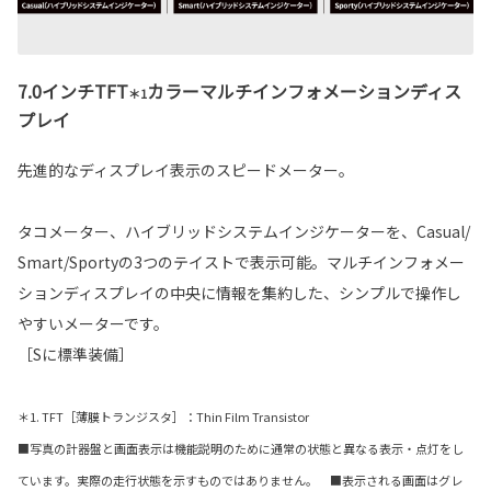
7.0インチTFT
カラーマルチインフォメーションディス
＊1
プレイ
先進的なディスプレイ表示のスピードメーター。
タコメーター、ハイブリッドシステムインジケーターを、Casual/
Smart/Sportyの3つのテイストで表示可能。マルチインフォメー
ションディスプレイの中央に情報を集約した、シンプルで操作し
やすいメーターです。
［Sに標準装備］
＊1. TFT［薄膜トランジスタ］：Thin Film Transistor
■写真の計器盤と画面表示は機能説明のために通常の状態と異なる表示・点灯をし
ています。実際の走行状態を示すものではありません。 ■表示される画面はグレ