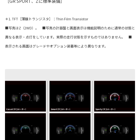
［GR SPORT、Zに標準装備］
＊1. TFT［薄膜トランジスタ］：Thin Film Transistor
■写真はZ（2WD）。 ■写真の計器盤と画面表示は機能説明のために通常の状態と
異なる表示・点灯をしています。実際の走行状態を示すものではありません。 ■
表示される画面はグレードやオプション装着等により異なります。