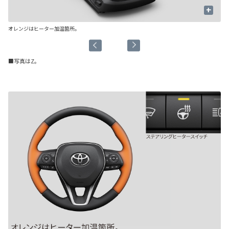
+
オレンジはヒーター加温箇所。
送
■写真はZ。