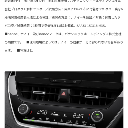
報告書日付：2015年5月12日 ＊4. 試験機関：パナソニック ホールディングス株式
会社プロダクト解析センター／試験方法：実車において布に付着させたタバコ臭を6
段階臭気強度表示法による検証／脱臭の方法：ナノイーを放出／対象：付着したタ
バコ臭／試験結果：1時間で臭気強度1.8以上低減。BAA33-150318-M35。
■nanoe、ナノイー及びnanoeマークは、パナソニック ホールディングス株式会社
の商標です。 ■使用環境によってはナノイーの効果が十分に得られない場合があり
ます。 ■写真はZ。