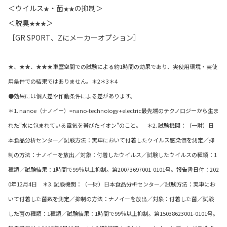
＜ウイルス
・菌
の抑制＞
★
★★
＜脱臭
＞
★★★
［GR SPORT、Zにメーカーオプション］
★、★★、★★★車室空間での試験による約1時間の効果であり、実使用環境・実使
用条件での結果ではありません。＊2＊3＊4
●効果には個人差や作動条件による差があります。
＊1. nanoe（ナノイー）=nano-technology+electric最先端のテクノロジーから生ま
れた“水に包まれている電気を帯びたイオン”のこと。 ＊2. 試験機関：（一財）日
本食品分析センター／試験方法：実車において付着したウイルス感染価を測定／抑
制の方法：ナノイーを放出／対象：付着したウイルス／試験したウイルスの種類：1
種類／試験結果：1時間で99％以上抑制。第20073697001-0101号。報告書日付：202
0年12月4日 ＊3. 試験機関：（一財）日本食品分析センター／試験方法：実車にお
いて付着した菌数を測定／抑制の方法：ナノイーを放出／対象：付着した菌／試験
した菌の種類：1種類／試験結果：1時間で99％以上抑制。第15038623001-0101号。