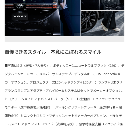
自慢できるスタイル 不意にこぼれるスマイル
■写真はS-Z（2WD・7人乗り）。ボディカラーはニュートラルブラック〈229〉。デ
ジタルインナーミラー、ユニバーサルステップ、デジタルキー、ITS Connectはメー
カーオプション。プロジェクター式LEDヘッドランプ＋LEDターンランプ＋LEDクリ
アランスランプとアダプティブハイビームシステムはセットでメーカーオプション。
トヨタ チームメイト アドバンスト パーク（リモート機能付）＋パノラミックビュー
モニター（床下透過表示機能付）、パーキングサポートブレーキ（後方歩行者＋周
囲静止物）とエレクトロシフトマチックはセットでメーカーオプション。トヨタ チ
ームメイト アドバンスト ドライブ（渋滞時支援）、緊急時操舵支援（アクティブ操