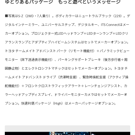
ゆとりあるパッケージ もっと遊べというメッセージ
■写真はS-Z（2WD・7人乗り）。ボディカラーはニュートラルブラック〈229〉。デ
ジタルインナーミラー、ユニバーサルステップ、デジタルキー、ITS Connectはメー
カーオプション。プロジェクター式LEDヘッドランプ＋LEDターンランプ＋LEDクリ
アランスランプとアダプティブハイビームシステムはセットでメーカーオプション。
トヨタ チームメイト アドバンスト パーク（リモート機能付）＋パノラミックビュー
モニター（床下透過表示機能付）、パーキングサポートブレーキ（後方歩行者＋周
囲静止物）とエレクトロシフトマチックはセットでメーカーオプション。トヨタ チ
ームメイト アドバンスト ドライブ（渋滞時支援）、緊急時操舵支援（アクティブ操
舵機能付）＋フロントクロストラフィックアラート＋レーンチェンジアシスト、カ
ラーヘッドアップディスプレイ、ドライバーモニターカメラはセットでメーカーオ
プション。快適利便パッケージ（High）はメーカーパッケージオプション。