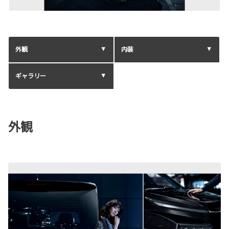
外観
内装
ギャラリー
外観