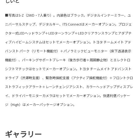
しいと
■写真はS-Z（2WD・7人乗り）。内装色はブラック。デジタルインナーミラー、ユ
ニバーサルステップ、デジタルキー、ITS Connectはメーカーオプション。プロジェ
クター式LEDヘッドランプ＋LEDターンランプ＋LEDクリアランスランプとアダプテ
ィブハイビームシステムはセットでメーカーオプション。トヨタ チームメイト アド
バンスト パーク（リモート機能付）＋パノラミックビューモニター（床下透過表示
機能付）、パーキングサポートブレーキ（後方歩行者＋周囲静止物）とエレクトロ
シフトマチックはセットでメーカーオプション。トヨタ チームメイト アドバンスト
ドライブ（渋滞時支援）、緊急時操舵支援（アクティブ操舵機能付）＋フロントクロ
ストラフィックアラート＋レーンチェンジアシスト、カラーヘッドアップディスプレ
イ、ドライバーモニターカメラはセットでメーカーオプション。快適利便パッケー
ジ（High）はメーカーパッケージオプション。
ギャラリー