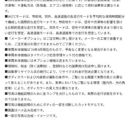
渋滞等）や運転方法（急発進、エアコン使用等）に応じて燃料消費率は異なりま
す。
■WLTCモードは、市街地、郊外、高速道路の各走行モードを平均的な使用時間配分
で構成した国際的な走行モードです。市街地モードは、信号や渋滞等の影響を受け
る比較的低速な走行を想定し、郊外モードは、信号や渋滞等の影響をあまり受けな
い走行を想定、高速道路モードは、高速道路等での走行を想定しています。
■「メーカーオプション」はご注文時に申し受けます。メーカーの工場で装着する
ため、ご注文後はお受けできませんのでご了承ください。
■車両本体価格は'26年4月現在のもので、予告なく変更となる場合があります。
■車両本体価格はタイヤパンク応急修理キット付の価格です。
■車両本体価格にはオプション価格は含まれていません。
■保険料、税金（除く消費税）、登録料などの諸費用は別途申し受けます。
■自動車リサイクル法の施行により、リサイクル料金が別途必要となります。
■ボディカラーおよび内装色は撮影の条件や、ご覧になる画面で実際の色とは異な
って見えることがあります。また、実車においてもご覧になる環境（屋内外、光の角
度等）により、ボディカラーの見え方は異なります。
■写真は機能説明のために各ランプを点灯したものです。実際の走行状態を示すも
のではありません。
■写真は機能説明のためにボディの一部を切断したカットモデルです。
■画面はハメ込み合成です。
■一部の写真は合成・イメージです。