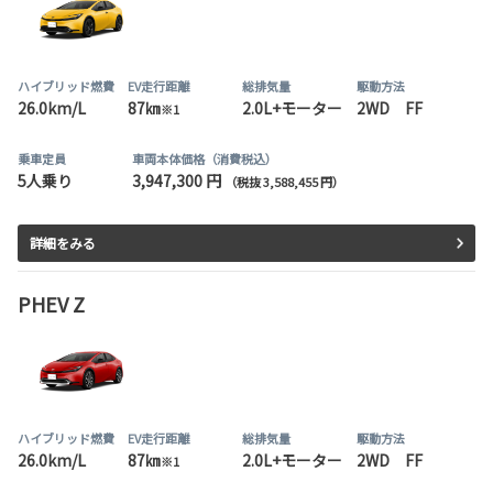
ハイブリッド燃費
EV走行距離
総排気量
駆動方法
26.0km/L
87㎞
2.0L+モーター
2WD FF
※1
乗車定員
車両本体価格（消費税込）
5人乗り
3,947,300 円
（税抜 3,588,455 円）
詳細をみる
PHEV Z
ハイブリッド燃費
EV走行距離
総排気量
駆動方法
26.0km/L
87㎞
2.0L+モーター
2WD FF
※1