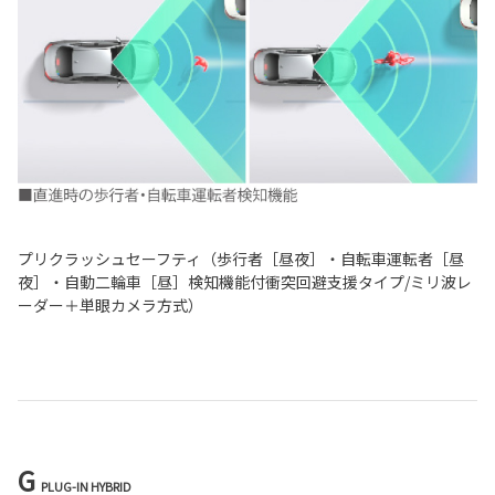
プリクラッシュセーフティ（歩行者［昼夜］・自転車運転者［昼
夜］・自動二輪車［昼］検知機能付衝突回避支援タイプ/ミリ波レ
ーダー＋単眼カメラ方式）
G
PLUG-IN HYBRID