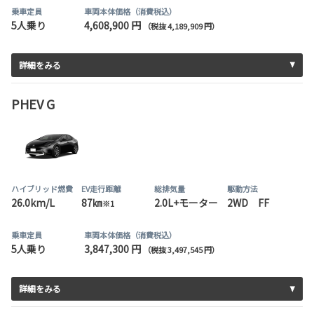
乗車定員
車両本体価格（消費税込）
5人乗り
4,608,900 円
（税抜 4,189,909 円）
詳細をみる
PHEV G
ハイブリッド燃費
EV走行距離
総排気量
駆動方法
26.0km/L
87㎞
2.0L+モーター
2WD FF
※1
乗車定員
車両本体価格（消費税込）
5人乗り
3,847,300 円
（税抜 3,497,545 円）
詳細をみる