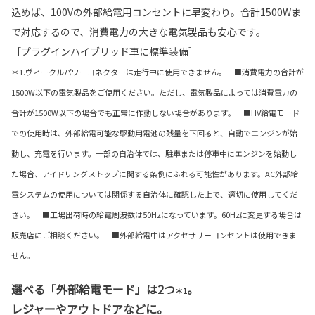
込めば、100Vの外部給電用コンセントに早変わり。合計1500Wま
で対応するので、消費電力の大きな電気製品も安心です。
［プラグインハイブリッド車に標準装備］
＊1.ヴィークルパワーコネクターは走行中に使用できません。 ■消費電力の合計が
1500W以下の電気製品をご使用ください。ただし、電気製品によっては消費電力の
合計が1500W以下の場合でも正常に作動しない場合があります。 ■HV給電モード
での使用時は、外部給電可能な駆動用電池の残量を下回ると、自動でエンジンが始
動し、充電を行います。一部の自治体では、駐車または停車中にエンジンを始動し
た場合、アイドリングストップに関する条例にふれる可能性があります。AC外部給
電システムの使用については関係する自治体に確認した上で、適切に使用してくだ
さい。 ■工場出荷時の給電周波数は50Hzになっています。60Hzに変更する場合は
販売店にご相談ください。 ■外部給電中はアクセサリーコンセントは使用できま
せん。
選べる「外部給電モード」は2つ
。
＊1
レジャーやアウトドアなどに。