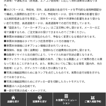
渋滞等）や運転方法（急発進、エアコン使用等）に応じて燃料消費率は異なりま
す。
■WLTCモードは、市街地、郊外、高速道路の各走行モードを平均的な使用時間配分
で構成した国際的な走行モードです。市街地モードは、信号や渋滞等の影響を受け
る比較的低速な走行を想定し、郊外モードは、信号や渋滞等の影響をあまり受けな
い走行を想定、高速道路モードは、高速道路等での走行を想定しています。
■「設定あり」「メーカーオプション」はご注文時に申し受けます。メーカーの工
場で装着するため、ご注文後はお受けできませんのでご了承ください。
■車両本体価格は'25年7月現在のもので、予告なく変更となる場合があります。
■車両本体価格はタイヤパンク応急修理キット付の価格です。
■車両本体価格にはオプション価格は含まれていません。
■保険料、税金（除く消費税）、登録料などの諸費用は別途申し受けます。
■自動車リサイクル法の施行により、リサイクル料金が別途必要となります。
■ボディカラーおよび内装色は撮影の条件、ご覧になる画面によって実際の色とは異
なって見えることがあります。また、実車においてもご覧になる環境（屋内外、光の
角度等）により、ボディカラーの見え方は異なります。
■写真は機能説明のために各ランプを点灯したものです。実際の走行状態を示すも
のではありません。
■写真は機能説明のためにボディの一部を切断したカットモデルです。
■画面はハメ込み合成です。
■一部の写真は合成・イメージです。
お見積りシミュレー
店舗を探す
試乗車を探す
ご購入相談予約
ション