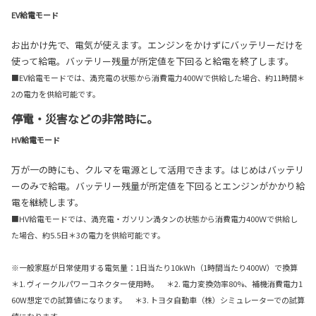
EV給電モード
お出かけ先で、電気が使えます。エンジンをかけずにバッテリーだけを
使って給電。バッテリー残量が所定値を下回ると給電を終了します。
■EV給電モードでは、満充電の状態から消費電力400Ｗで供給した場合、約11時間＊
2の電力を供給可能です。
停電・災害などの非常時に。
HV給電モード
万が一の時にも、クルマを電源として活用できます。はじめはバッテリ
ーのみで給電。バッテリー残量が所定値を下回るとエンジンがかかり給
電を継続します。
■HV給電モードでは、満充電・ガソリン満タンの状態から消費電力400Ｗで供給し
た場合、約5.5日＊3の電力を供給可能です。
※一般家庭が日常使用する電気量：1日当たり10kWh（1時間当たり400Ｗ）で換算
＊1. ヴィークルパワーコネクター使用時。 ＊2. 電力変換効率80%、補機消費電力1
60W想定での試算値になります。 ＊3. トヨタ自動車（株）シミュレーターでの試算
値になります。