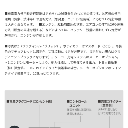
■充電電力使用時走行距離は定められた試験条件のもとでの値です。お客様の使用
環境（気象、渋滞等）や運転方法（急発進、エアコン使用等）に応じてEV走行距離
は大きく異なります。 ■エンジン、駆動用電池の状態、エアコンの使用状況や運転
方法（所定の車速を超える）などによっては、バッテリー残量に関わらずEV走行が
解除され、エンジンが作動します。
■写真はZ（プラグインハイブリッド）。ボディカラーはマスタード〈5C5〉。内装
色のマチュアレッドは設定色（ご注文時に指定が必要です。指定がない場合はグラ
ディエントブラックになります）。ソーラー充電システムはメーカーオプション。
＊1.エンジンとモーターにより、動力性能として発揮できる出力。トヨタ自動車
（株）算定値。 ＊2.19インチタイヤ装着車の場合。メーカーオプションの17イン
チタイヤ装着車は、105kmとなります。