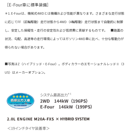
［E-Four車に標準装備］
＊1. E-Fourは、機械式4WDとは機構および性能が異なります。さまざまな走行状態
に応じてFF（前輪駆動）走行状態から4WD（4輪駆動）走行状態まで自動的に制御
し、安定した操縦性・走行の安定性および低燃費に貢献するものです。 ■路面の
状況、勾配、高速等の走行環境によってはガソリン4WD車に比べ、十分な駆動力が
得られない場合があります。
■写真はZ（ハイブリッド・E-Four）。ボディカラーのエモーショナルレッドⅡ〈3
U5〉はメーカーオプション。