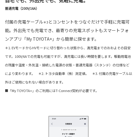
自宅でも、外出先でも、気軽に充電。
普通充電（200V/16A）
付属の充電ケーブル
とコンセントをつなぐだけで手軽に充電可
＊3
能。外出先でも充電でき、最寄りの充電スポットもスマートフォ
ンアプリ「My TOYOTA+」から簡単に探せます。
＊1. EVモードからHVモードに切り替わった状態から、満充電までのおおよその目安
です。100V/6Aでの充電も可能ですが、満充電には長い時間を要します。駆動用電池
の残量や温度・外気温・接続した電源の状態・普通充電器（スタンド）の仕様など
により変わります。 ＊2. トヨタ自動車（株）測定値。 ＊3. 付属の充電ケーブル以
外はご使用になれない場合があります。
■「My TOYOTA+」のご利用にはT-Connect契約が必要です。