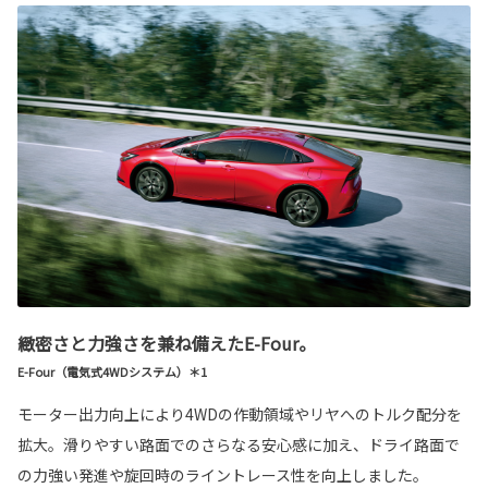
緻密さと力強さを兼ね備えたE-Four。
E-Four（電気式4WDシステム）＊1
モーター出力向上により4WDの作動領域やリヤへのトルク配分を
拡大。滑りやすい路面でのさらなる安心感に加え、ドライ路面で
の力強い発進や旋回時のライントレース性を向上しました。